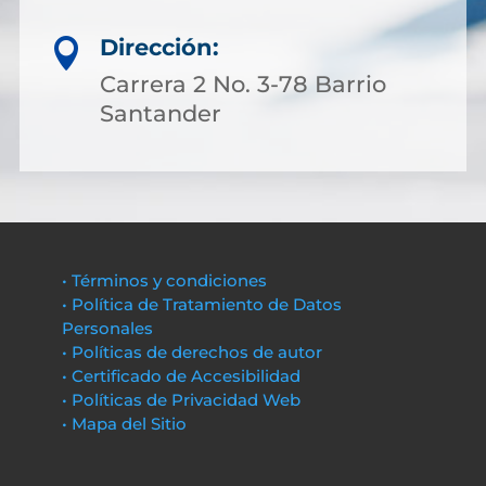
Dirección:

Carrera 2 No. 3-78 Barrio
Santander
• Términos y condiciones
• Política de Tratamiento de Datos
Personales
• Políticas de derechos de autor
• Certificado de Accesibilidad
• Políticas de Privacidad Web
• Mapa del Sitio