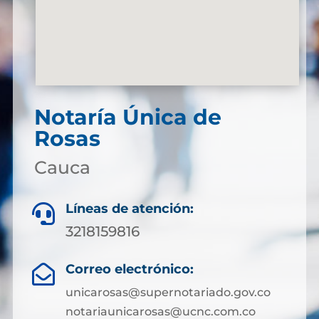
Notaría Única de
Rosas
Cauca
Líneas de atención:

3218159816
Correo electrónico:

unicarosas@supernotariado.gov.co
notariaunicarosas@ucnc.com.co