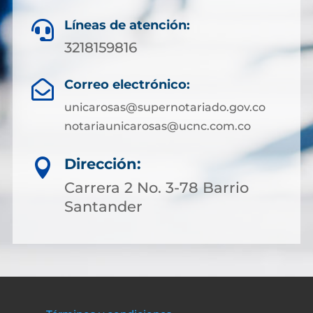
Líneas de atención:

3218159816
Correo electrónico:

unicarosas@supernotariado.gov.co
notariaunicarosas@ucnc.com.co
Dirección:

Carrera 2 No. 3-78 Barrio
Santander