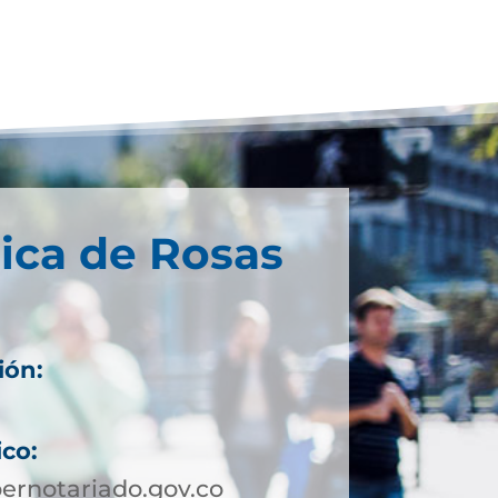
ica de Rosas
ión:
ico:
ernotariado.gov.co