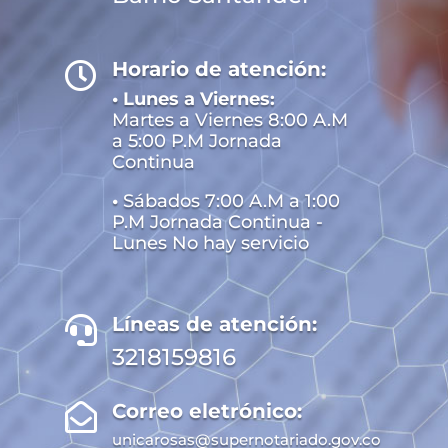
Horario de atención:

• Lunes a Viernes:
Martes a Viernes 8:00 A.M
a 5:00 P.M Jornada
Continua
•
Sábados 7:00 A.M a 1:00
P.M Jornada Continua -
Lunes No hay servicio
Líneas de atención:

3218159816
Correo eletrónico:

unicarosas@supernotariado.gov.co