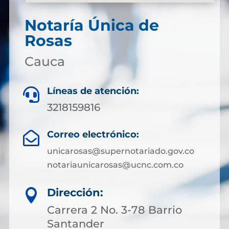
Notaría Única de
Rosas
Cauca
Líneas de atención:

3218159816
Correo electrónico:

unicarosas@supernotariado.gov.co
notariaunicarosas@ucnc.com.co
Dirección:

Carrera 2 No. 3-78 Barrio
Santander