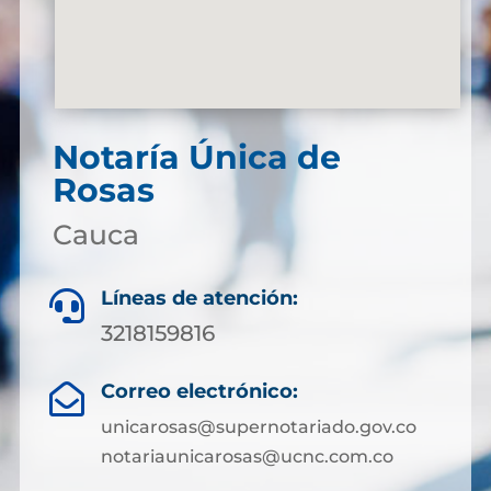
Notaría Única de
Rosas
Cauca
Líneas de atención:

3218159816
Correo electrónico:

unicarosas@supernotariado.gov.co
notariaunicarosas@ucnc.com.co