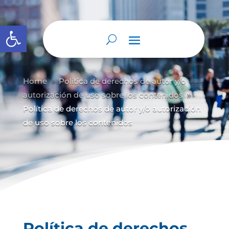
Abrir barra de herramientas
Home
Política de derechos de autor y/
o
9
autorización de uso sobre los contenidos
9
Política de derechos de autor y/o autorización
de uso sobre los contenidos
Política de derechos