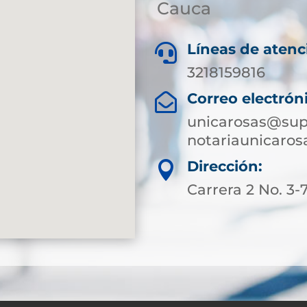
Cauca
Líneas de atenc

3218159816
Correo electrón

unicarosas@sup
notariaunicaro
Dirección:

Carrera 2 No. 3-