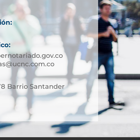
ión:
ico:
ernotariado.gov.co
sas@ucnc.com.co
78 Barrio Santander