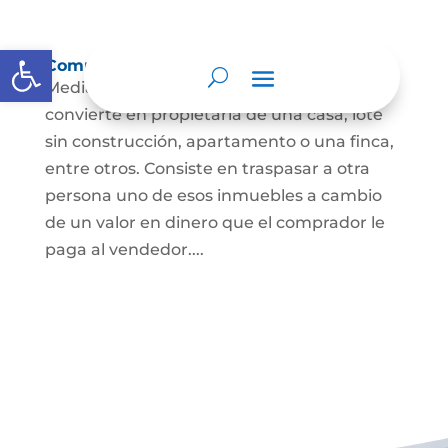
Abrir barra de herramientas
Compraventa de inmuebles
Mediante este contrato, una persona se
convierte en propietaria de una casa, lote
sin construcción, apartamento o una finca,
entre otros. Consiste en traspasar a otra
persona uno de esos inmuebles a cambio
de un valor en dinero que el comprador le
paga al vendedor....