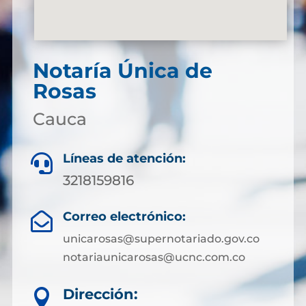
Notaría Única de
Rosas
Cauca
Líneas de atención:

3218159816
Correo electrónico:

unicarosas@supernotariado.gov.co
notariaunicarosas@ucnc.com.co
Dirección:
