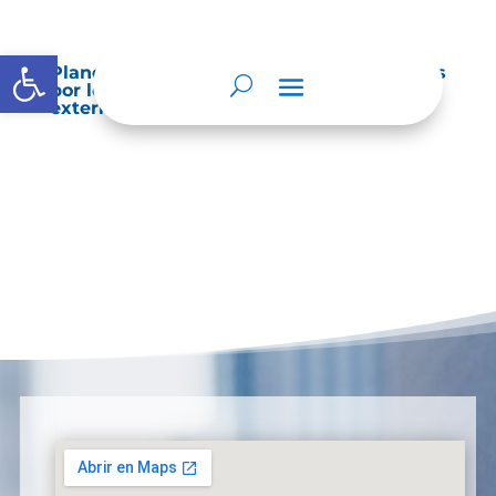
Abrir barra de herramientas
Planes de Mejoramiento vigentes exigidos
por los entes de control o auditoría
externos o internos.