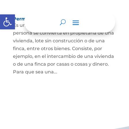
Abrir barra de herramientas
Permuta de Inmuebles
Es uno de los contratos para que una
persona se convierta en propietaria de una
vivienda, lote sin construcción o de una
finca, entre otros bienes. Consiste, por
ejemplo, en el intercambio de una vivienda
o de una finca por casas o cosas y dinero.
Para que sea una...