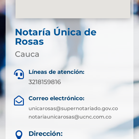
Notaría Única de
Rosas
Cauca
Líneas de atención:

3218159816
Correo electrónico:

unicarosas@supernotariado.gov.co
notariaunicarosas@ucnc.com.co
Dirección:
