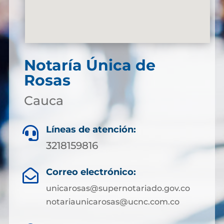
Notaría Única de
Rosas
Cauca
Líneas de atención:

3218159816
Correo electrónico:

unicarosas@supernotariado.gov.co
notariaunicarosas@ucnc.com.co