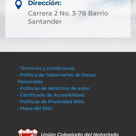
Dirección:

Carrera 2 No. 3-78 Barrio
Santander
• Términos y condiciones
• Política de Tratamiento de Datos
Personales
• Políticas de derechos de autor
• Certificado de Accesibilidad
• Políticas de Privacidad Web
• Mapa del Sitio