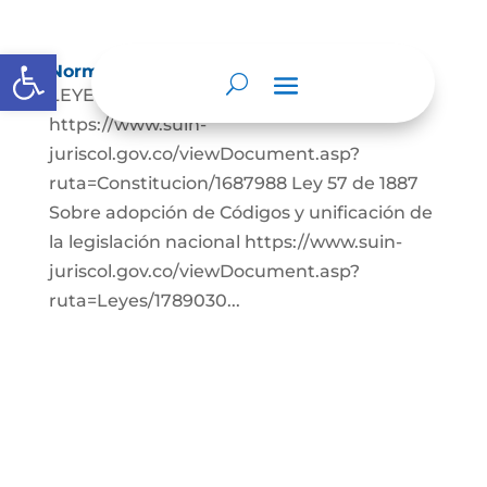
Abrir barra de herramientas
Normatividad
LEYES: Constitución Política de Colombia.
https://www.suin-
juriscol.gov.co/viewDocument.asp?
ruta=Constitucion/1687988 Ley 57 de 1887
Sobre adopción de Códigos y unificación de
la legislación nacional https://www.suin-
juriscol.gov.co/viewDocument.asp?
ruta=Leyes/1789030...