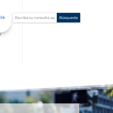
cia
mbre
y