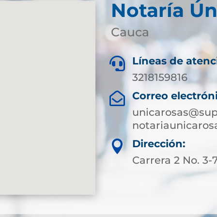
Notaría Ún
Cauca
Líneas de atenc

3218159816
Correo electrón

unicarosas@sup
notariaunicaro
Dirección:

Carrera 2 No. 3-