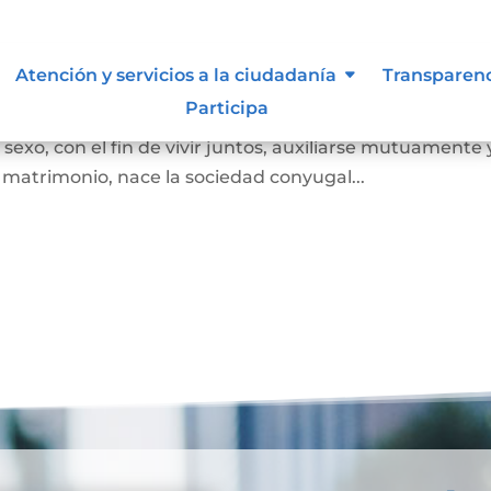
Atención y servicios a la ciudadanía
Transparen
Participa
 juez o notario, por el cual se unen legalmente un ho
exo, con el fin de vivir juntos, auxiliarse mutuamente 
l matrimonio, nace la sociedad conyugal...