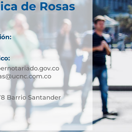
ica de Rosas
ión:
ico:
ernotariado.gov.co
sas@ucnc.com.co
78 Barrio Santander