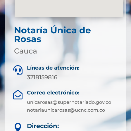
Notaría Única de
Rosas
Cauca
Líneas de atención:

3218159816
Correo electrónico:

unicarosas@supernotariado.gov.co
notariaunicarosas@ucnc.com.co
Dirección:
