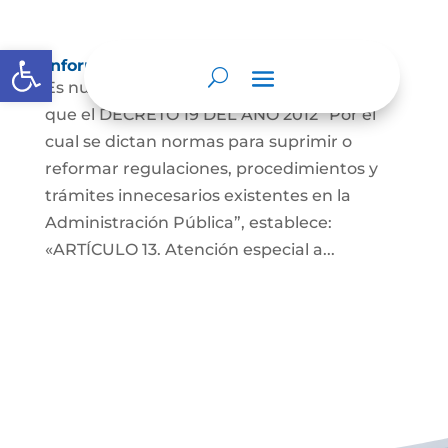
Abrir barra de herramientas
Información para Mujeres.
Es nuestro deber informar a la comunidad
que el DECRETO 19 DEL AÑO 2012 “Por el
cual se dictan normas para suprimir o
reformar regulaciones, procedimientos y
trámites innecesarios existentes en la
Administración Pública”, establece:
«ARTÍCULO 13. Atención especial a...