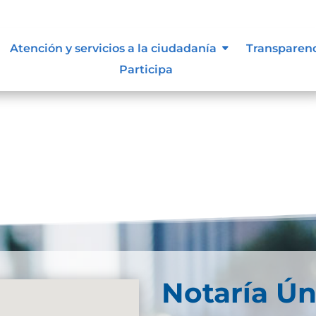
lasificada y reservada
Atención y servicios a la ciudadanía
Transparen
Participa
eservadaDescarga
Notaría Ún