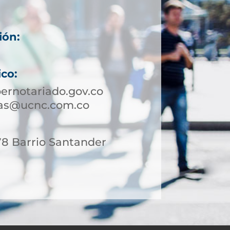
ión:
ico:
ernotariado.gov.co
sas@ucnc.com.co
78 Barrio Santander