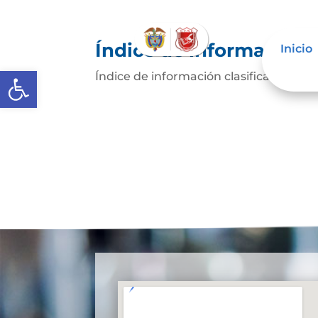
Índice de información c
Inicio
Abrir barra de herramientas
Índice de información clasificada y r