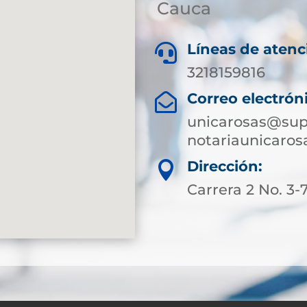
Cauca
Líneas de atenc

3218159816
Correo electrón

unicarosas@sup
notariaunicaro
Dirección:

Carrera 2 No. 3-