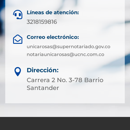
Líneas de atención:

3218159816
Correo electrónico:

unicarosas@supernotariado.gov.co
notariaunicarosas@ucnc.com.co
Dirección:

Carrera 2 No. 3-78 Barrio
Santander