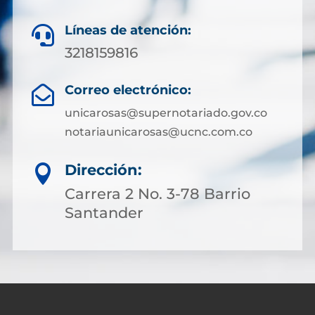
Líneas de atención:

3218159816
Correo electrónico:

unicarosas@supernotariado.gov.co
notariaunicarosas@ucnc.com.co
Dirección:

Carrera 2 No. 3-78 Barrio
Santander