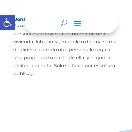
Abrir barra de herramientas
Donación
Es uno de los contratos cuyo fin es que una
persona se convierta en dueña de una
vivienda, lote, finca, mueble o de una suma
de dinero, cuando otra persona le regala
una propiedad o parte de ella, y el que la
recibe la acepta. Sólo se hace por escritura
pública,...