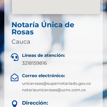
Notaría Única de
Rosas
Cauca
Líneas de atención:

3218159816
Correo electrónico:

unicarosas@supernotariado.gov.co
notariaunicarosas@ucnc.com.co
Dirección:
