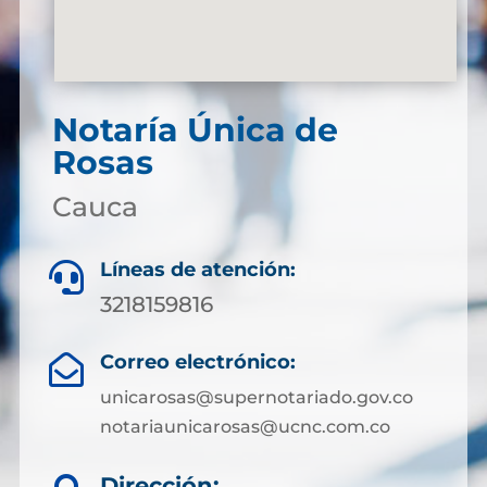
Notaría Única de
Rosas
Cauca
Líneas de atención:

3218159816
Correo electrónico:

unicarosas@supernotariado.gov.co
notariaunicarosas@ucnc.com.co
Dirección: