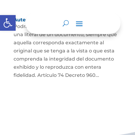
Abrir barra de herramientas
Autenticación de Copias
Podrá autenticarse una copia mecánica o
una literal de un documento, siempre que
aquella corresponda exactamente al
original que se tenga a la vista o que esta
comprenda la integridad del documento
exhibido y lo reproduzca con entera
fidelidad. Artículo 74 Decreto 960...