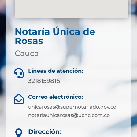
Notaría Única de
Rosas
Cauca
Líneas de atención:

3218159816
Correo electrónico:

unicarosas@supernotariado.gov.co
notariaunicarosas@ucnc.com.co
Dirección:
