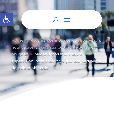
Abrir barra de herramientas
Home
Mecanismos internos de supervisión,
9
notificación y vigilancia pertinente del sujeto
obligado
Mecanismos internos de
9
supervisión, notificación y vigilancia pertinente
del sujeto obligado