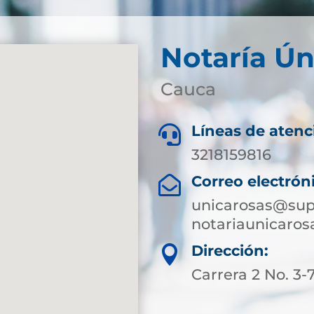
Notaría Ún
Cauca
Líneas de atenc

3218159816
Correo electrón

unicarosas@sup
notariaunicaro
Dirección:

Carrera 2 No. 3-