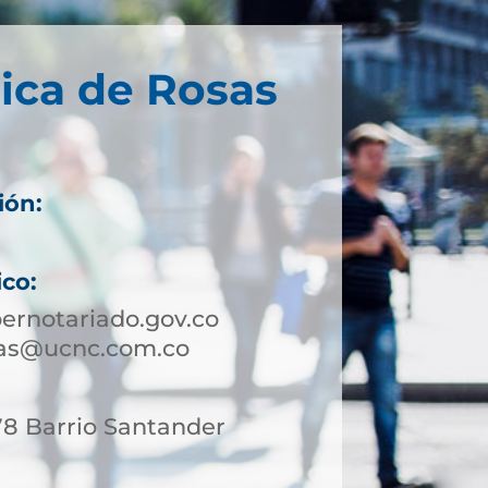
ica de Rosas
ión:
ico:
ernotariado.gov.co
sas@ucnc.com.co
78 Barrio Santander