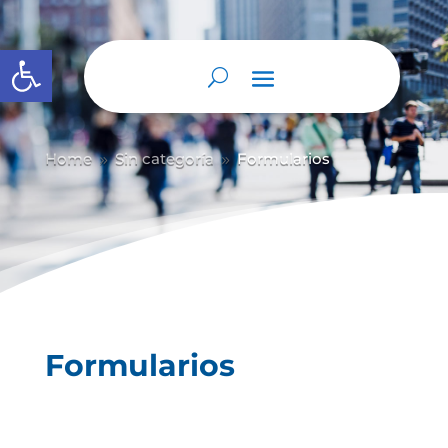
Abrir barra de herramientas
Home
Sin categoría
Formularios
9
9
Formularios