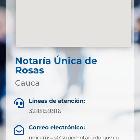
Notaría Única de
Rosas
Cauca
Líneas de atención:

3218159816
Correo electrónico:

unicarosas@supernotariado.gov.co