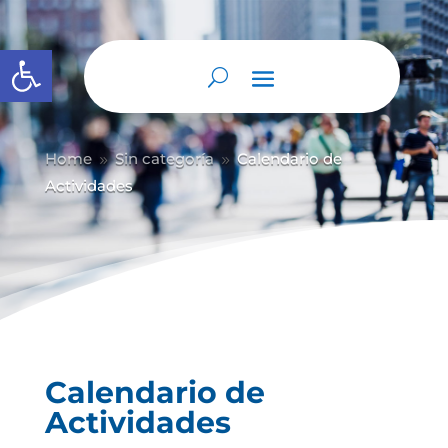
Abrir barra de herramientas
Home
Sin categoría
Calendario de
9
9
Actividades
Calendario de
Actividades