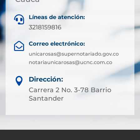
Líneas de atención:

3218159816
Correo electrónico:

unicarosas@supernotariado.gov.co
notariaunicarosas@ucnc.com.co
Dirección:

Carrera 2 No. 3-78 Barrio
Santander