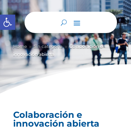
Abrir barra de herramientas
Home
Sin categoría
Colaboración e
9
9
innovación abierta
Colaboración e
innovación abierta