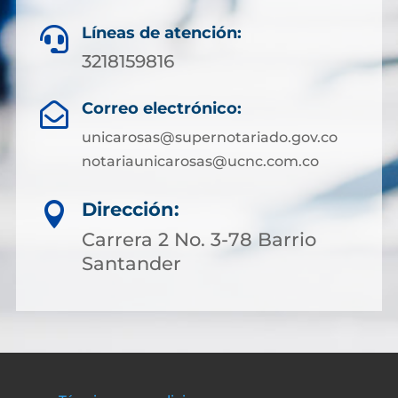
Líneas de atención:

3218159816
Correo electrónico:

unicarosas@supernotariado.gov.co
notariaunicarosas@ucnc.com.co
Dirección:

Carrera 2 No. 3-78 Barrio
Santander