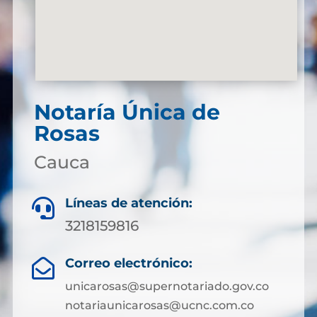
Notaría Única de
Rosas
Cauca
Líneas de atención:

3218159816
Correo electrónico:

unicarosas@supernotariado.gov.co
notariaunicarosas@ucnc.com.co