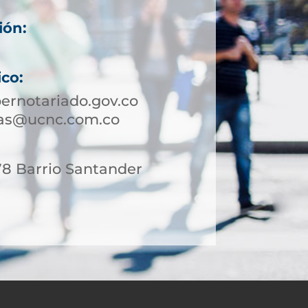
ión:
ico:
ernotariado.gov.co
sas@ucnc.com.co
78 Barrio Santander