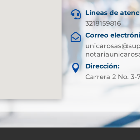
Líneas de atenc

3218159816
Correo electrón

unicarosas@sup
notariaunicaro
Dirección:

Carrera 2 No. 3-