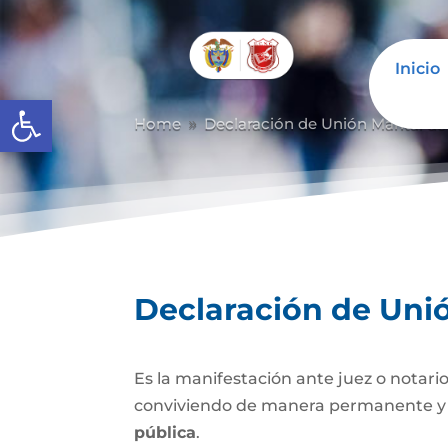
Inicio
Abrir barra de herramientas
Home
Declaración de Unión Marital d
9
Declaración de Uni
Es la manifestación ante juez o notario
conviviendo de manera permanente y li
pública
.