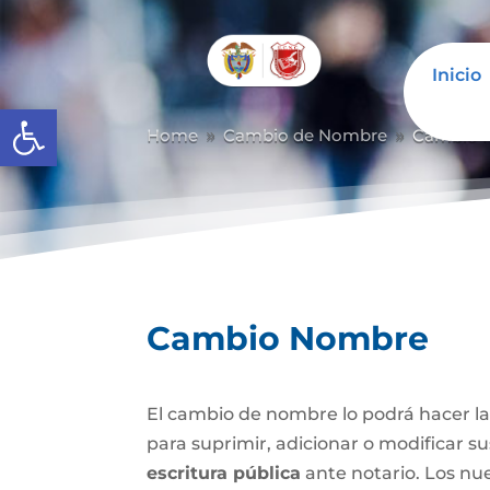
Inicio
Abrir barra de herramientas
Home
Cambio de Nombre
Cambio 
9
9
Cambio Nombre
El cambio de nombre lo podrá hacer l
para suprimir, adicionar o modificar s
escritura pública
ante notario. Los nu