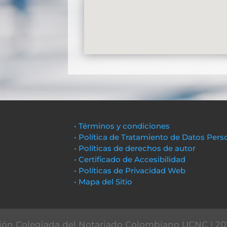
• Términos y condiciones
• Política de Tratamiento de Datos Pers
• Políticas de derechos de autor
• Certificado de Accesibilidad
• Políticas de Privacidad Web
• Mapa del Sitio
ón Colegiada del Notariado Colombiano UCNC | 20