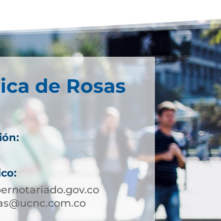
ica de Rosas
ión:
ico:
ernotariado.gov.co
sas@ucnc.com.co