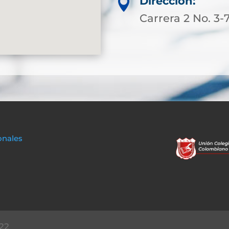
Dirección:

Carrera 2 No. 3-
onales
22