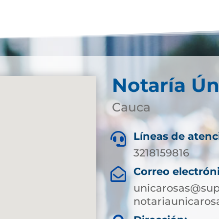
Notaría Ún
Cauca
Líneas de atenc

3218159816
Correo electrón

unicarosas@sup
notariaunicaro