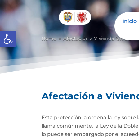
Inicio
Abrir barra de herramientas
Home
Afectación a Vivienda familiar
9
Afectación a Vivien
Esta protección la ordena la ley sobre
llama comúnmente, la Ley de la Doble 
lo puede ser embargado por el acreedor