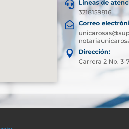
Líneas de atenc

3218159816
Correo electrón

unicarosas@sup
notariaunicaro
Dirección:

Carrera 2 No. 3-