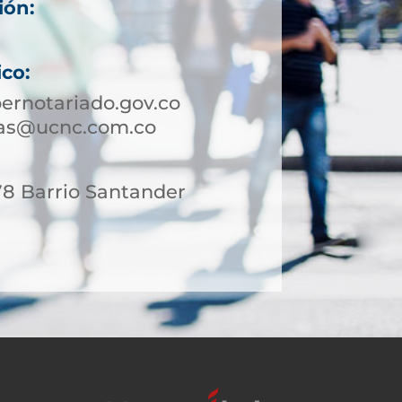
ión:
ico:
ernotariado.gov.co
sas@ucnc.com.co
78 Barrio Santander