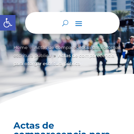
Abrir barra de herramientas
Home
Actas de comparecencia para otorgar
9
escritura pública
Actas de comparecencia
9
para otorgar escritura pública
Actas de