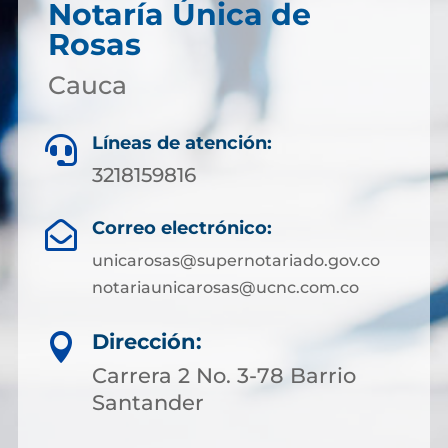
Notaría Única de
Rosas
Cauca
Líneas de atención:

3218159816
Correo electrónico:

unicarosas@supernotariado.gov.co
notariaunicarosas@ucnc.com.co
Dirección:

Carrera 2 No. 3-78 Barrio
Santander