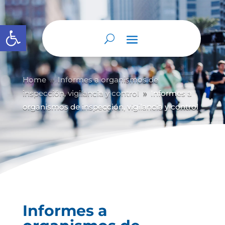
Abrir barra de herramientas
Home
Informes a organismos de
9
inspección, vigilancia y control
Informes a
9
organismos de inspección, vigilancia y control
Informes a