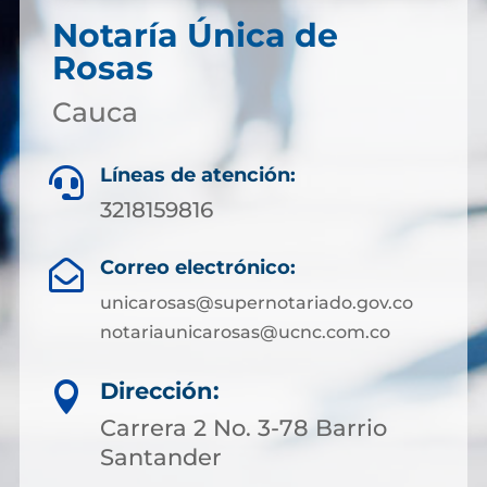
Notaría Única de
Rosas
Cauca
Líneas de atención:

3218159816
Correo electrónico:

unicarosas@supernotariado.gov.co
notariaunicarosas@ucnc.com.co
Dirección:

Carrera 2 No. 3-78 Barrio
Santander